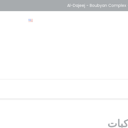
Al-Dajeej - Boubyan Complex - 
بية
من نحن
خدماتنا
تواصل معنا
كبات