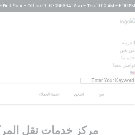
First Floor - Office 10
67066664
Sun – Thu: 9:00 AM – 5:00 PM
العر
العربية
من نحن
خدماتنا
تواصل معنا
تتبع
اشحن
خدمة العملاء
مركز خدمات نقل المر