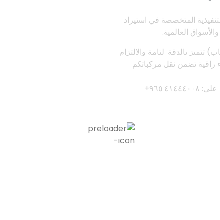
لتنفيذية المتخصصة في استيراد
لأسواق العالمية.
) تتميز بالدقة التامة والالتزام
اء راقية تضمن نقل مركباتكم
 على:
٤١٤٤٤٠٠٨ ٩٦٥+